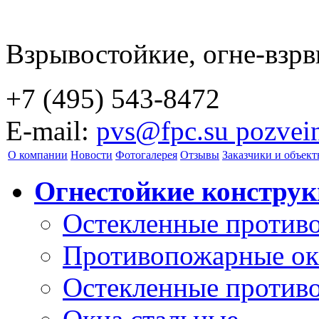
Взрывостойкие, огне-взр
+7 (495) 543-8472
E-mail:
pvs@fpc.su pozvei
О компании
Новости
Фотогалерея
Отзывы
Заказчики и объек
Огнестойкие констру
Остекленные против
Противопожарные ок
Остекленные против