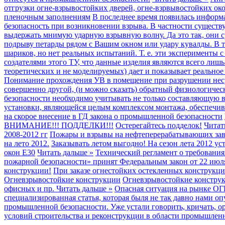
отгрузки огне-взрывостойких дверей, огне-взрвывостойких око
пленочным заполнениям
В последнее время появилась информ
безопасность при возникновении взрыва. В частности существу
выдержать мнимую ударную взрывную волну. Да это так, они 
подрыву петарды рядом с Вашим окном или удару кувалды. В 
шариков, но нет реальных испытаний. Т. е. эти эксперименты
создателями этого ТУ, что данные изделия являются всего ли
теоретических и не моделируемых) дает и показывает реальное
Понимание прохождения УВ в помещение при разрушении несу
совершенно другой, (и можно сказать) обратный физиологиче
безопасности необходимо учитывать не только составляющую в
установки, являющейся целым комплексом монтажа, обеспечи
на скорое внесение в ГД закона о промышленной безопасности
ВНИМАНИЕ!!! ПОДДЕЛКИ!!!
Остерегайтесь подделок!
Читат
2008-2012 гг
Пожары и взрывы на нефтеперерабатывающих заво
на лето 2012.
Заказывать летом выгодно! На сезон лета 2012 
окон Е30
Читать дальше »
Технический регламент о требовани
пожарной безопасности» принят Федеральным закон от 22 июл
конструкции!
При заказе огнестойких остекленных конструкци
Огневзрывостойкие конструкции
Огневзрывостойкие конструкц
офисных и пр.
Читать дальше »
Опасная ситуация на рынке
специализированная статья, которая быля не так давно нами о
промышленной безопасности. Уже устали говорить, кричать, ор
условий строительства и реконструкции в области промышленн