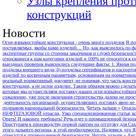
Узлы крепления про
конструкций
Новости
Огне-взрывостойкие конструкции - очень много подделок
В по
поставляемых, якобы нами изделий… Но, как выяснилось по фа
экспертные группы со стороны заказчиков и служб безопасност
относящиеся к нам категории изделий и 100% не относится к 
выездных проверок выяснились следующие факты: 1. Явная подд
подделка внешнего вида; б) подделка сертификатов и паспорто
изделий по косвенным параметрам, основанным на нормативны
реальный нормативный документ, не понимая, что часть конст
конструкции, а не целое изделие. Таким образом можно сделат
которые мы осуществляем поставку наших огне-взрывостойких 
сожалению, уже после окончания строительства далеко не про
деятельность организаций, осуществляющих поставку явно не
подрывом национальной безопасности.
Читать дальше »
Опасн
НЕФТЕГАЗОВОЙ отрасли.
Узко специализированная статья, 
Орать! И наконец требовать! Речь идет о промышленной безопа
Приступаем к производству первой партии на отгрузку для Сах
этого дальнего региона, в этой необходимости. Надеямся, что
отнесутся к промышленной безопасности.
Читать дальше »
Анг